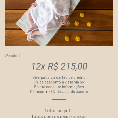
Pacote 4
12x R$ 215,00
Sem juros via cartão de crédito
5% de desconto a vista via pix
Boleto consulte informações
Gêmeos + 53% do valor do pacote
Fotos no puff
fotos com os pais e irmãos